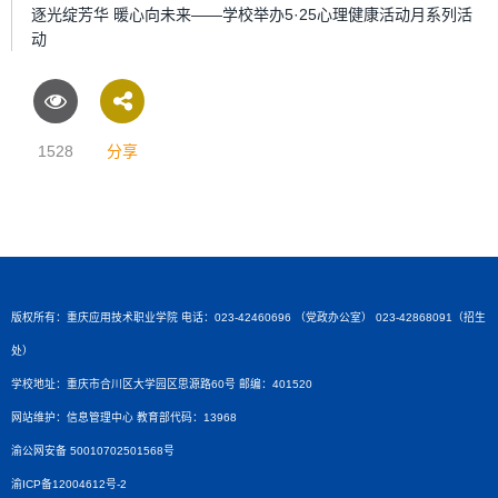
逐光绽芳华 暖心向未来——学校举办5·25心理健康活动月系列活
动
1528
分享
版权所有：重庆应用技术职业学院 电话：023-42460696 （党政办公室） 023-42868091（招生
处）
学校地址：重庆市合川区大学园区思源路60号 邮编：401520
网站维护：信息管理中心 教育部代码：13968
渝公网安备 50010702501568号
渝ICP备12004612号-2