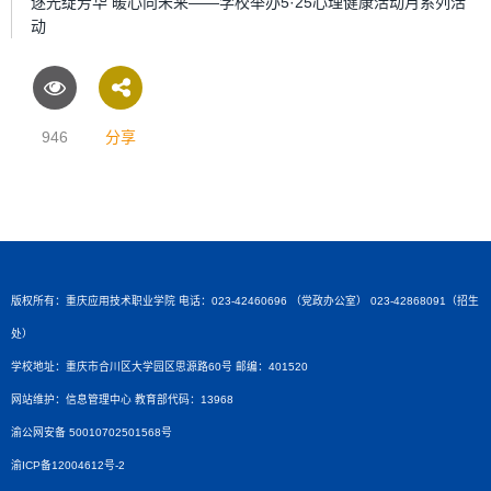
逐光绽芳华 暖心向未来——学校举办5·25心理健康活动月系列活
动
946
分享
版权所有：重庆应用技术职业学院 电话：023-42460696 （党政办公室） 023-42868091（招生
处）
学校地址：重庆市合川区大学园区思源路60号 邮编：401520
网站维护：信息管理中心 教育部代码：13968
渝公网安备 50010702501568号
渝ICP备12004612号-2