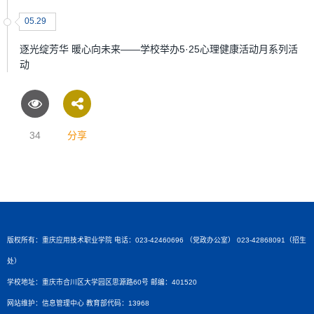
05.29
逐光绽芳华 暖心向未来——学校举办5·25心理健康活动月系列活
动
34
分享
版权所有：重庆应用技术职业学院 电话：023-42460696 （党政办公室） 023-42868091（招生
处）
学校地址：重庆市合川区大学园区思源路60号 邮编：401520
网站维护：信息管理中心 教育部代码：13968