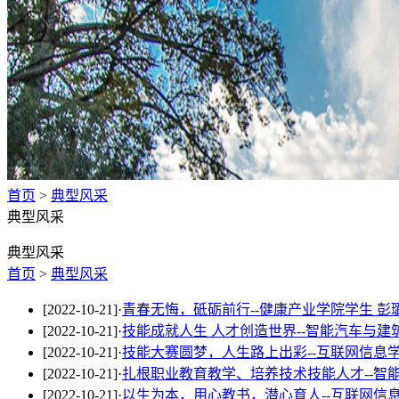
学习辅助
典型风采
首页
>
典型风采
典型风采
典型风采
首页
>
典型风采
[2022-10-21]
·
青春无悔，砥砺前行--健康产业学院学生 彭
[2022-10-21]
·
技能成就人生 人才创造世界--智能汽车与建
[2022-10-21]
·
技能大赛圆梦，人生路上出彩--互联网信息学
[2022-10-21]
·
扎根职业教育教学、培养技术技能人才--智
[2022-10-21]
·
以生为本，用心教书，潜心育人--互联网信息