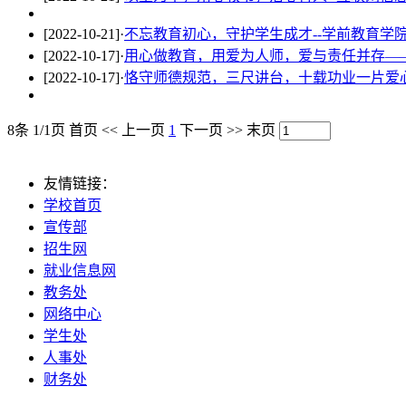
[2022-10-21]
·
不忘教育初心，守护学生成才--学前教育学
[2022-10-17]
·
用心做教育，用爱为人师，爱与责任并存—
[2022-10-17]
·
恪守师德规范，三尺讲台，十载功业一片爱
8条 1/1页
首页
<<
上一页
1
下一页
>>
末页
友情链接：
学校首页
宣传部
招生网
就业信息网
教务处
网络中心
学生处
人事处
财务处